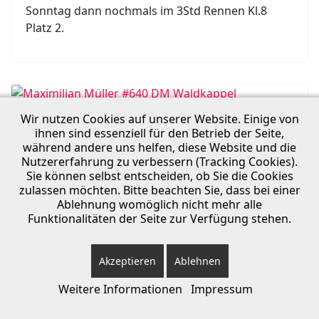
Sonntag dann nochmals im 3Std Rennen Kl.8
Platz 2.
Wir nutzen Cookies auf unserer Website. Einige von
Maximilian Müller #640 DM
ihnen sind essenziell für den Betrieb der Seite,
Waldkappel
während andere uns helfen, diese Website und die
Nutzererfahrung zu verbessern (Tracking Cookies).
News RACING
Sie können selbst entscheiden, ob Sie die Cookies
zulassen möchten. Bitte beachten Sie, dass bei einer
Nachdem die DM in Burg abgesagt wurde, war
Ablehnung womöglich nicht mehr alle
Waldkappel das erste Rennen nach der langen
Funktionalitäten der Seite zur Verfügung stehen.
Sommerpause. Dementsprechend motiviert ging
ich an den Start. Die Etappe war richtig cool, mit
Akzeptieren
Ablehnen
einigen Auffahrten und flowigen Singletrials
durch die hessischen Wälder.
Weitere Informationen
Impressum
Weiterlesen …